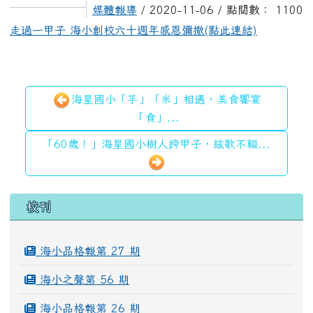
媒體報導
/ 2020-11-06 / 點閱數： 1100
走過一甲子 海小創校六十週年感恩彌撒(點此連結)
海星國小「芋」「米」相遇，美食饗宴
「食」...
「60歲！」海星國小樹人跨甲子，絃歌不輟...
左邊區域內容
校刊
海小品格報第 27 期
海小之聲第 56 期
海小品格報第 26 期