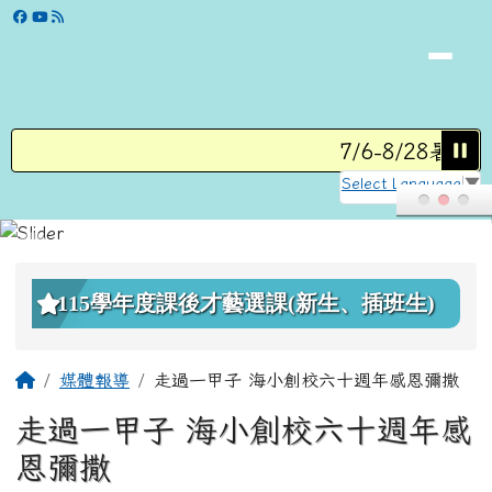
學校網站
跳至主內容區
7/6-8/28暑假
Select Language
▼
頁尾區域
上中區域內容
115學年度課後才藝選課(新生、插班生)
主內容區域
回首頁
媒體報導
走過一甲子 海小創校六十週年感恩彌撒
走過一甲子 海小創校六十週年感
恩彌撒