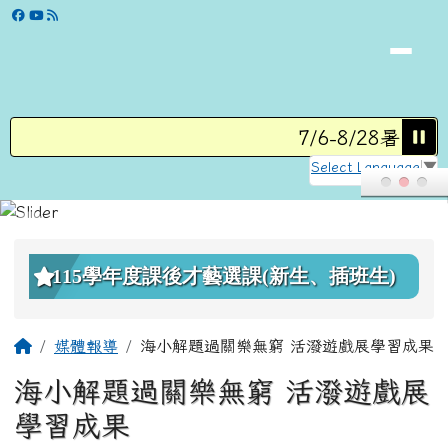
學校網站
跳至主內容區
7/6-8/28暑假營
Select Language
▼
頁尾區域
上中區域內容
115學年度課後才藝選課(新生、插班生)
主內容區域
回首頁
媒體報導
海小解題過關樂無窮 活潑遊戲展學習成果
海小解題過關樂無窮 活潑遊戲展
學習成果