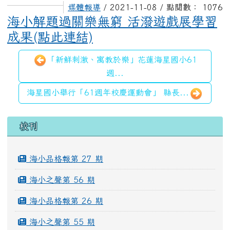
媒體報導
/ 2021-11-08 / 點閱數： 1076
海小解題過關樂無窮 活潑遊戲展學習
成果(點此連結)
「新鮮刺激、寓教於樂」花蓮海星國小61
週...
海星國小舉行「61週年校慶運動會」 縣長...
左邊區域內容
校刊
海小品格報第 27 期
海小之聲第 56 期
海小品格報第 26 期
海小之聲第 55 期