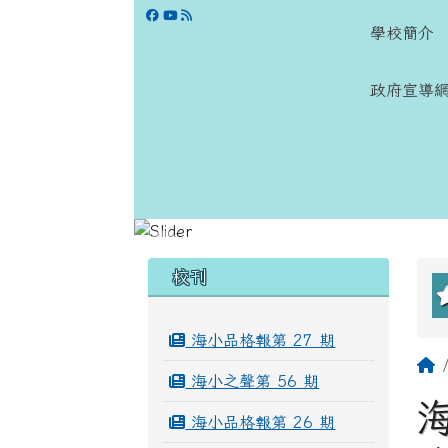
跳至主內容區
學校網站
學校簡介
政府宣導
頁尾區域
左邊區域內容
校刊
海小品格報第 27 期
海小之聲第 56 期
海小品格報第 26 期