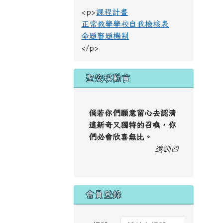
<p>
課程計畫
正常教學學校自我檢核表
命題審題機制
</p>
聖安琪勸言
倘若你們願意留心去認清
這新奇又獨特的召喚，你
們必會欣喜無比。
遺訓四
會員登錄