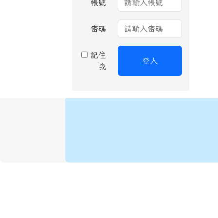
帳號
密碼
記住
登入
我
頁尾區域內容