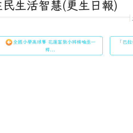
住民生活智慧(更生日報)
全國小學高球賽 花蓮富敦小將楊喻丞一
「巴拉
桿...