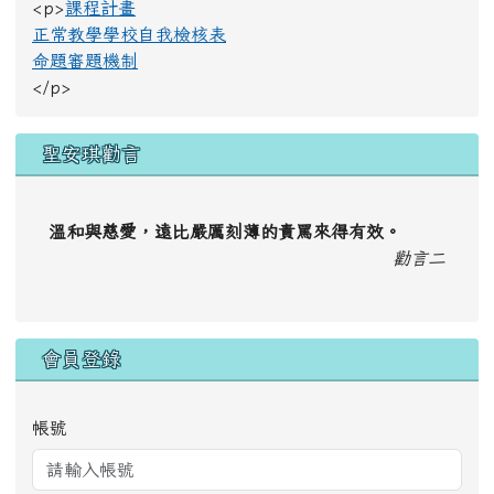
<p>
課程計畫
正常教學學校自我檢核表
命題審題機制
</p>
聖安琪勸言
溫和與慈愛，遠比嚴厲刻薄的責罵來得有效。
勸言二
會員登錄
帳號