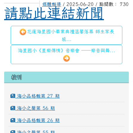
媒體報導
/ 2025-06-20 / 點閱數： 730
請點此連結新聞
花蓮海星國小畢業典禮溫馨落幕 師生家長
感...
海星國小《星樂傳情》音樂會 ──樂音與舞...
左邊區域內容
校刊
海小品格報第 27 期
海小之聲第 56 期
海小品格報第 26 期
海小之聲第 55 期