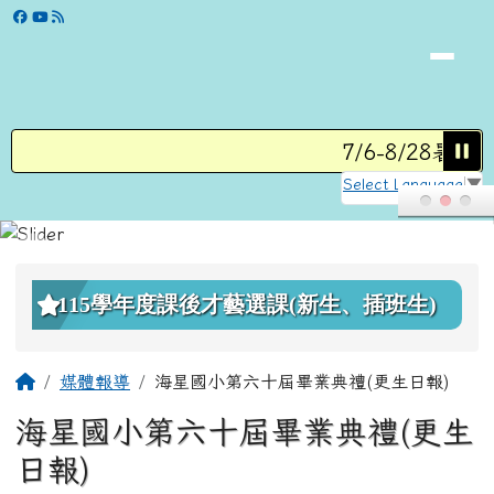
學校網站
跳至主內容區
7/6-8/28暑假
Select Language
▼
頁尾區域
上中區域內容
115學年度課後才藝選課(新生、插班生)
主內容區域
回首頁
媒體報導
海星國小第六十屆畢業典禮(更生日報)
海星國小第六十屆畢業典禮(更生
日報)