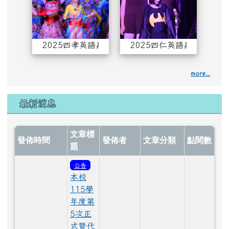
2025四孝英語嘉年華
2025四仁英語嘉年華
more...
最新消息
文章標
發佈時間
發佈者
文章分類
點閱數
題
公告
本校
115學
年度第
5次正
式暨代