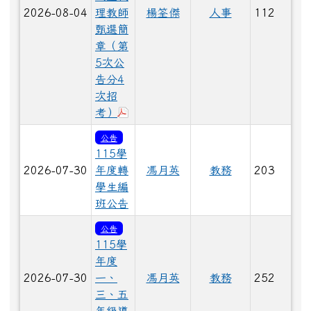
2026-08-04
理教師
楊筌傑
人事
112
甄選簡
章（第
5次公
告分4
次招
下載：海星國小115學年度第5次正式
考）
公告
115學
2026-07-30
年度轉
馮月英
教務
203
學生編
班公告
公告
115學
年度
2026-07-30
一、
馮月英
教務
252
三、五