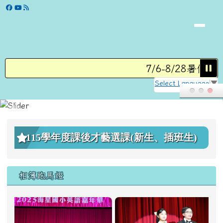
學校網站
跳至主內容區
7/6-8/28暑假營隊
Select Language
▼
頁尾區域
上中區域內容
115學年度課後才藝選課(新生、插班生)
相簿跑馬燈
2025英語嘉年華主持串