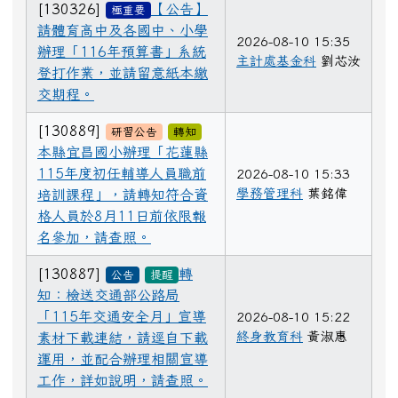
[130326]
【公告】
極重要
請體育高中及各國中、小學
2026-08-10 15:35
辦理「116年預算書」系統
主計處基金科
劉芯汝
登打作業，並請留意紙本繳
交期程。
[130889]
研習公告
轉知
本縣宜昌國小辦理「花蓮縣
115年度初任輔導人員職前
2026-08-10 15:33
學務管理科
葉銘偉
培訓課程」，請轉知符合資
格人員於8月11日前依限報
名參加，請查照。
[130887]
轉
公告
提醒
知：檢送交通部公路局
「115年交通安全月」宣導
2026-08-10 15:22
終身教育科
黃淑惠
素材下載連結，請逕自下載
運用，並配合辦理相關宣導
工作，詳如說明，請查照。