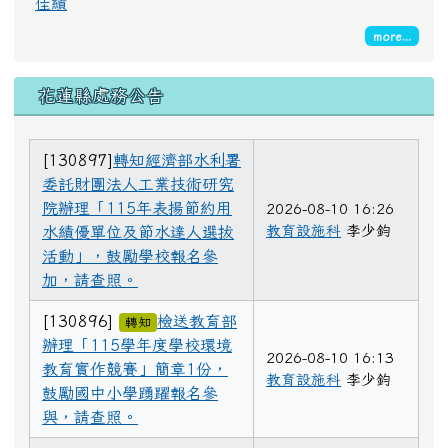
佳績
more...
花蓮縣處務公告
[130897]
轉知經濟部水利署
委託財團法人工業技術研究
院辦理「115年表揚節約用
2026-08-10 16:26
教育設施科
李少鈞
水績優單位及節水達人選拔
活動」，鼓勵學校報名參
加，請查照。
[130896]
檢送教育部
轉知
辦理「115學年度學校環境
2026-08-10 16:13
教育實作競賽」簡章1份，
教育設施科
李少鈞
鼓勵國中小學踴躍報名參
與，請查照。