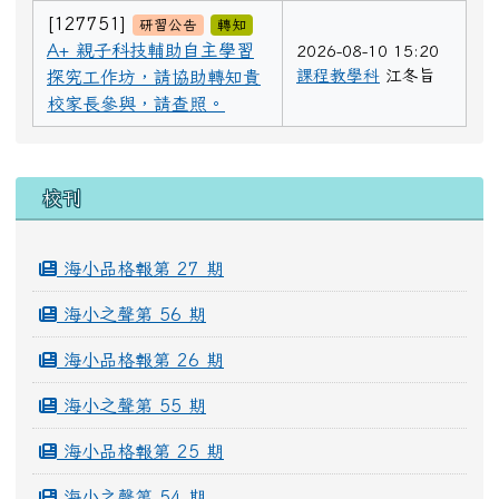
[127751]
研習公告
轉知
A+ 親子科技輔助自主學習
2026-08-10 15:20
課程教學科
江冬旨
探究工作坊，請協助轉知貴
校家長參與，請查照。
左邊區域內容
校刊
海小品格報第 27 期
海小之聲第 56 期
海小品格報第 26 期
海小之聲第 55 期
海小品格報第 25 期
海小之聲第 54 期