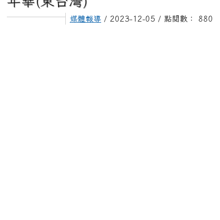
頁尾區域
上中區域內容
115學年度課後才藝選課(新生、插班生)
主內容區域
回首頁
媒體報導
旅程啟航—花蓮海星國小英語嘉年華(東台灣)
旅程啟航—花蓮海星國小英語嘉
年華(東台灣)