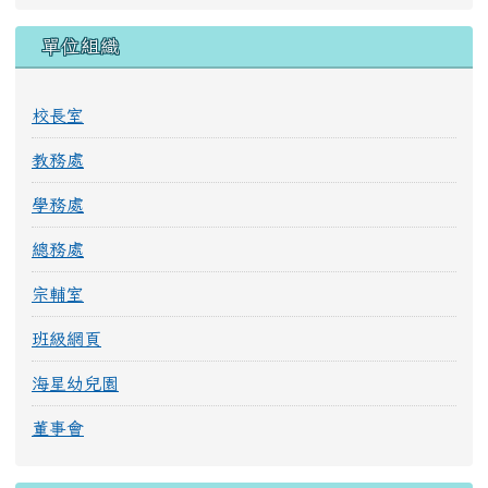
音...
個個都好會表演 海星國小英語嘉年華「旅程...
左邊區域內容
校刊
海小品格報第 27 期
海小之聲第 56 期
海小品格報第 26 期
海小之聲第 55 期
海小品格報第 25 期
海小之聲第 54 期