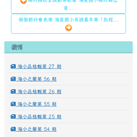
縣府揚起聖誕歡樂歌聲 海星國小縣府報佳