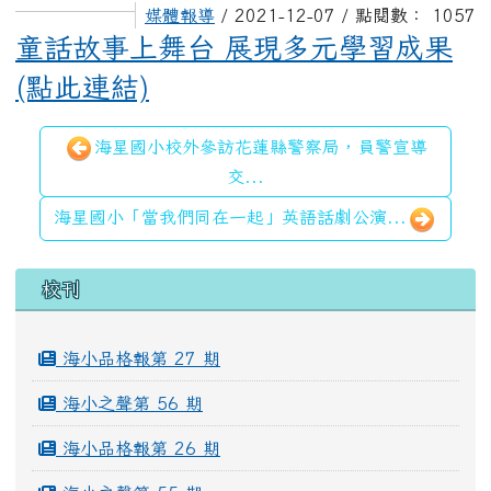
媒體報導
/ 2021-12-07 / 點閱數： 1057
童話故事上舞台 展現多元學習成果
(點此連結)
海星國小校外參訪花蓮縣警察局，員警宣導
交...
海星國小「當我們同在一起」英語話劇公演...
左邊區域內容
校刊
海小品格報第 27 期
海小之聲第 56 期
海小品格報第 26 期