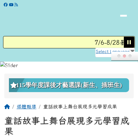
學校網站
跳至主內容區
7/6-8/28暑假
Select Language
▼
頁尾區域
上中區域內容
115學年度課後才藝選課(新生、插班生)
主內容區域
回首頁
媒體報導
童話故事上舞台展現多元學習成果
童話故事上舞台展現多元學習成
果