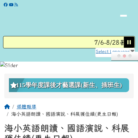
學校網站
跳至主內容區
7/6-8/28暑假
Select Language
▼
頁尾區域
上中區域內容
115學年度課後才藝選課(新生、插班生)
主內容區域
回首頁
媒體報導
海小英語朗讀、國語演說、科展獲佳績(更生日報)
海小英語朗讀、國語演說、科展