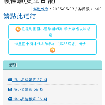
獲佳績(更生日報)
媒體報導
/ 2025-05-09 / 點閱數： 600
請點此連結
花蓮海星國小溫馨謝師宴 學生獻唱表演感
謝...
海星國小羽球代表隊參加「第28屆香川青少...
左邊區域內容
校刊
海小品格報第 27 期
海小之聲第 56 期
海小品格報第 26 期