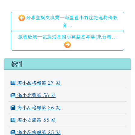
分享聖誕交換愛—海星國小前往花蓮特殊教
育...
旅程啟航—花蓮海星國小英語嘉年華(東台灣...
左邊區域內容
校刊