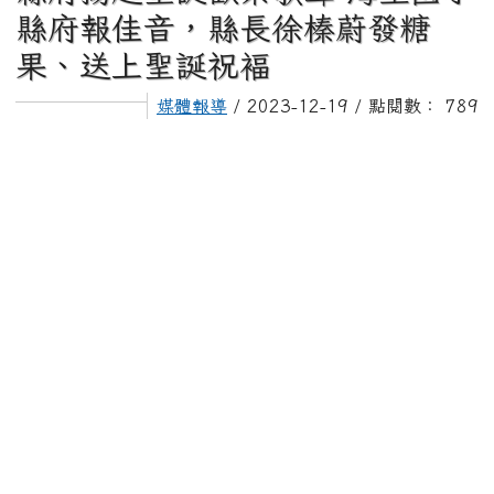
頁尾區域
上中區域內容
115學年度課後才藝選課(新生、插班生)
主內容區域
回首頁
媒體報導
縣府揚起聖誕歡樂歌聲 海星國小縣府報佳音，縣長徐榛
蔚發糖果、送上聖誕祝褔
縣府揚起聖誕歡樂歌聲 海星國小
縣府報佳音，縣長徐榛蔚發糖
果、送上聖誕祝褔
媒體報導
/ 2023-12-19 / 點閱數： 789