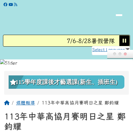
學校網站
跳至主內容區
7/6-8/28暑假營隊
8/3
Select Language
▼
頁尾區域
上中區域內容
115學年度課後才藝選課(新生、插班生)
主內容區域
回首頁
媒體報導
113年中華高協月賽明日之星 鄭鈞耀
113年中華高協月賽明日之星 鄭
鈞耀