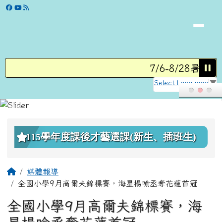
學校網站
跳至主內容區
7/6-8/28暑假營
Select Language
▼
頁尾區域
上中區域內容
115學年度課後才藝選課(新生、插班生)
主內容區域
回首頁
媒體報導
全國小學9月高爾夫錦標賽，海星楊喻丞奪花蓮首冠
全國小學9月高爾夫錦標賽，海