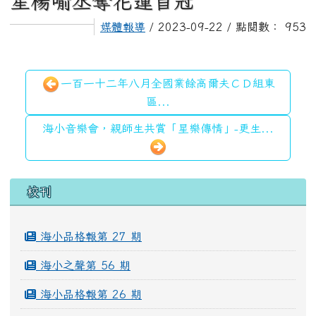
星楊喻丞奪花蓮首冠
媒體報導
/ 2023-09-22 / 點閱數： 953
一百一十二年八月全國業餘高爾夫ＣＤ組東
區...
海小音樂會，親師生共賞「星樂傳情」-更生...
左邊區域內容
校刊
海小品格報第 27 期
海小之聲第 56 期
海小品格報第 26 期