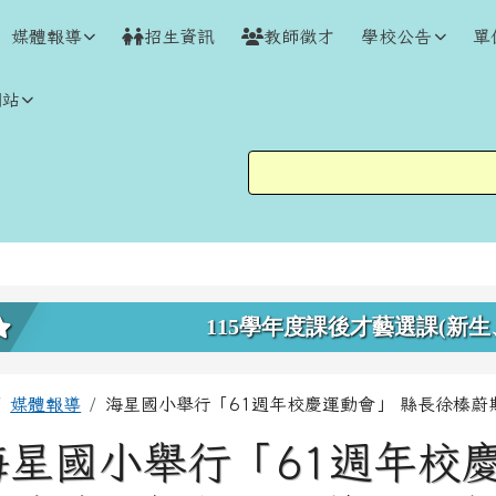
媒體報導
招生資訊
教師徵才
學校公告
單
網站
上中區域內容
115學年度課後才藝選課(新生
主內容區域
回首頁
媒體報導
海星國小舉行「61週年校慶運動會」 縣長徐榛
海星國小舉行「61週年校