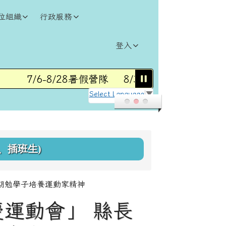
位組織
行政服務
登入
7/6-8/28暑假營隊
8/31(一)115學年度第1學
Select Language
▼
、插班生)
蔚期勉學子培養運動家精神
慶運動會」 縣長