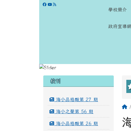
跳至主內容區
學校網站
學校簡介
政府宣導
頁尾區域
左邊區域內容
校刊
海小品格報第 27 期
海小之聲第 56 期
海小品格報第 26 期