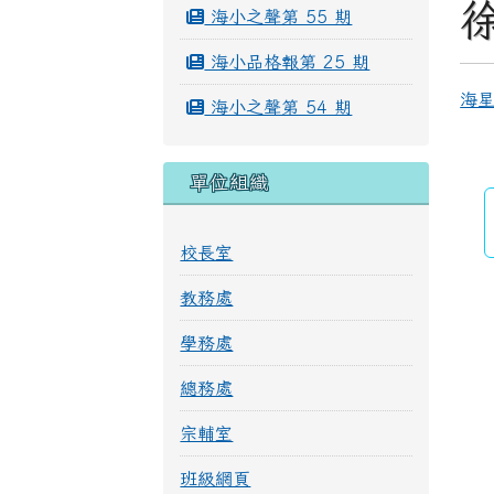
海小之聲第 55 期
海小品格報第 25 期
海星
海小之聲第 54 期
單位組織
校長室
教務處
學務處
總務處
宗輔室
班級網頁