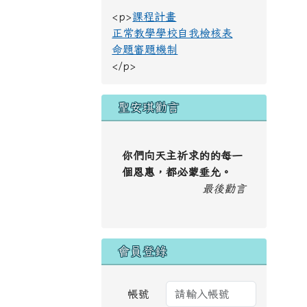
<p>
課程計畫
正常教學學校自我檢核表
命題審題機制
</p>
聖安琪勸言
你們向天主祈求的的每一
個恩惠，都必蒙垂允。
最後勸言
會員登錄
帳號