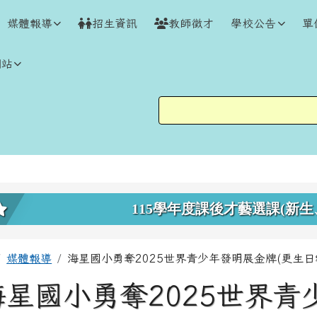
媒體報導
招生資訊
教師徵才
學校公告
單
網站
上中區域內容
115學年度課後才藝選課(新生
主內容區域
回首頁
媒體報導
海星國小勇奪2025世界青少年發明展金牌(更生日
海星國小勇奪2025世界青