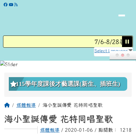
學校網站
跳至主內容區
7/6-8/28暑假營
Select Language
▼
頁尾區域
上中區域內容
115學年度課後才藝選課(新生、插班生)
主內容區域
回首頁
媒體報導
海小聖誕傳愛 花特同唱聖歌
海小聖誕傳愛 花特同唱聖歌
媒體報導
/ 2020-01-06 / 點閱數： 1218