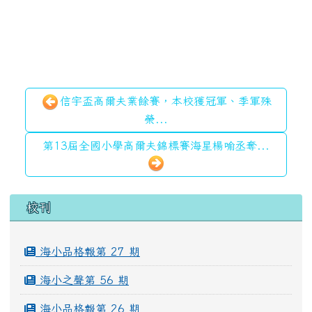
信宇盃高爾夫業餘賽，本校獲冠軍、季軍殊
榮...
第13屆全國小學高爾夫錦標賽海星楊喻丞奪...
左邊區域內容
校刊
海小品格報第 27 期
海小之聲第 56 期
海小品格報第 26 期