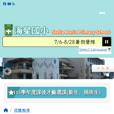
學校網站
跳至主內容區
7/6-8/28暑假營隊
8/3
Select Language
▼
頁尾區域
上中區域內容
115學年度課後才藝選課(新生、插班生)
主內容區域
回首頁
媒體報導