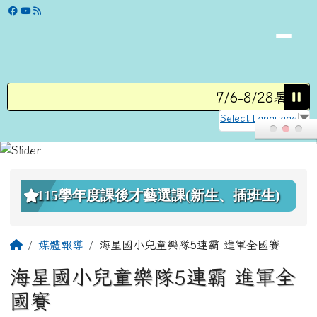
學校網站
跳至主內容區
7/6-8/28暑假
Select Language
▼
頁尾區域
上中區域內容
115學年度課後才藝選課(新生、插班生)
主內容區域
回首頁
媒體報導
海星國小兒童樂隊5連霸 進軍全國賽
海星國小兒童樂隊5連霸 進軍全
國賽