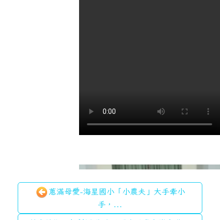
蔥滿母愛-海星國小「小農夫」大手牽小
手，...