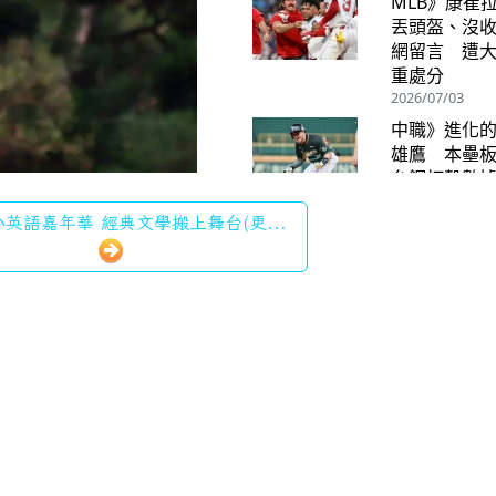
英語嘉年華 經典文學搬上舞台(更...