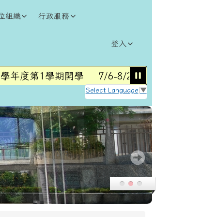
位組織
行政服務
登入
學年度第1學期開學
7/6-8/28暑假營隊
8/31(一
Select Language
▼