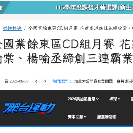
上中區域內容
115學年度課後才藝選課(新生
主內容區域
回首頁
媒體報導
全國業餘東區CD組月賽 花蓮高球姊妹花楊喻棠
全國業餘東區CD組月賽 
喻棠、楊喻丞締創三連霸