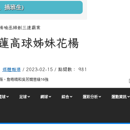
、插班生)
、楊喻丞締創三連霸業
花蓮高球姊妹花楊
業
媒體報導
/ 2023-02-15 / 點閱數： 981