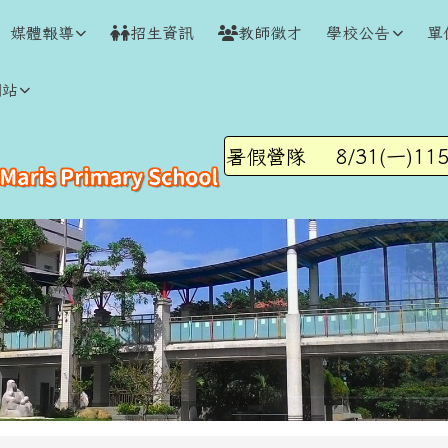
媒體報導
招生資訊
教師徵才
學校公告
單
網站
7/6-8/28暑假營隊
8/31(一)115