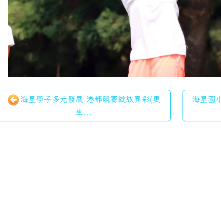
海星學子多元發展 港都競賽綻放異彩(更
海星國小
生...