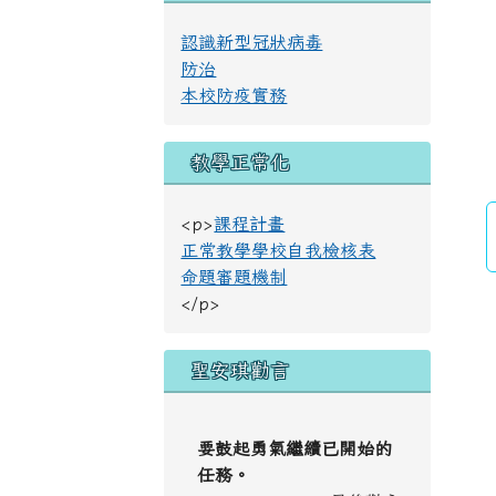
認識新型冠狀病毒
防治
本校防疫實務
教學正常化
<p>
課程計畫
正常教學學校自我檢核表
命題審題機制
</p>
聖安琪勸言
要鼓起勇氣繼續已開始的
任務。