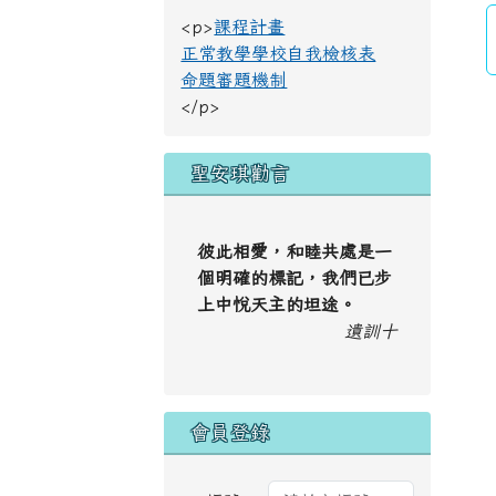
<p>
課程計畫
正常教學學校自我檢核表
命題審題機制
</p>
聖安琪勸言
彼此相愛，和睦共處是一
個明確的標記，我們已步
上中悅天主的坦途。
遺訓十
會員登錄