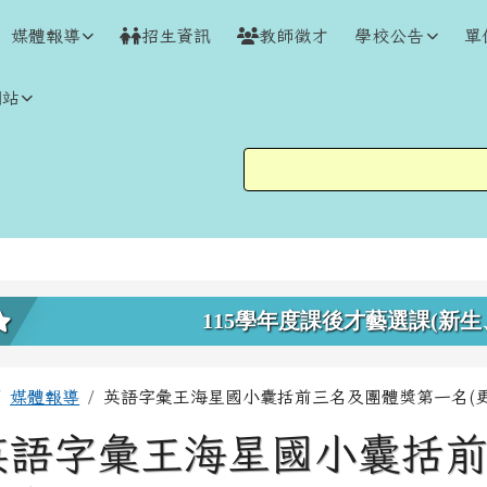
媒體報導
招生資訊
教師徵才
學校公告
單
網站
上中區域內容
115學年度課後才藝選課(新生
主內容區域
回首頁
媒體報導
英語字彙王海星國小囊括前三名及團體獎第一名(更
英語字彙王海星國小囊括