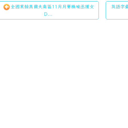
全國業餘高爾夫南區11月月賽楊喻丞獲女
英語字彙
D...