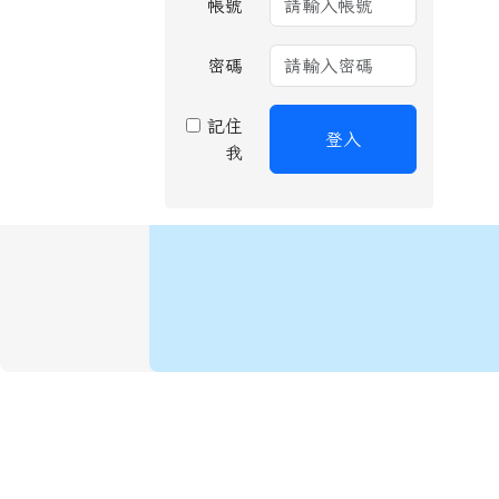
帳號
密碼
記住
登入
我
頁尾區域內容