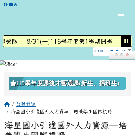
學校網站
跳至主內容區
暑假營隊
8/31(一)115學年度第1學期開學
7/6-
Select Language
▼
頁尾區域
上中區域內容
115學年度課後才藝選課(新生、插班生)
主內容區域
回首頁
媒體報導
海星國小引進國外人力資源—培養學生國際視野
海星國小引進國外人力資源—培