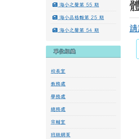
海小之聲第 55 期
海小品格報第 25 期
請
海小之聲第 54 期
單位組織
校長室
教務處
學務處
總務處
宗輔室
班級網頁