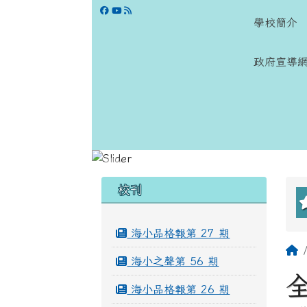
跳至主內容區
學校網站
學校簡介
政府宣導
頁尾區域
左邊區域內容
校刊
海小品格報第 27 期
海小之聲第 56 期
海小品格報第 26 期