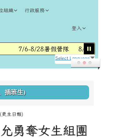
位組織
行政服務
登入
7/6-8/28暑假營隊
8/31(一)115學年度第1
Select Language
▼
、插班生)
更生日報)
芊允勇奪女生組團