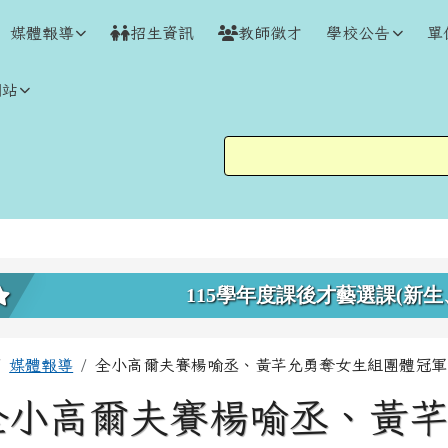
媒體報導
招生資訊
教師徵才
學校公告
單
網站
上中區域內容
115學年度課後才藝選課(新生
主內容區域
回首頁
媒體報導
全小高爾夫賽楊喻丞、黃芊允勇奪女生組團體冠軍(
全小高爾夫賽楊喻丞、黃