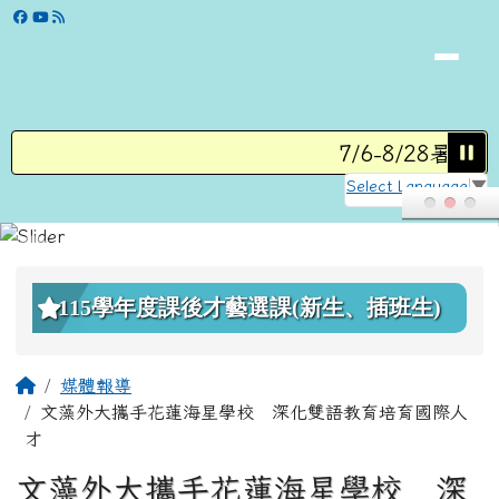
學校網站
跳至主內容區
7/6-8/28暑假
Select Language
▼
頁尾區域
上中區域內容
115學年度課後才藝選課(新生、插班生)
主內容區域
回首頁
媒體報導
文藻外大攜手花蓮海星學校 深化雙語教育培育國際人
才
文藻外大攜手花蓮海星學校 深