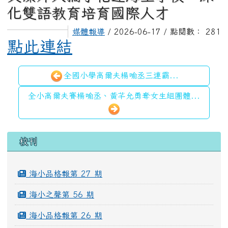
化雙語教育培育國際人才
媒體報導
/ 2026-06-17 / 點閱數： 281
點此連結
全國小學高爾夫楊喻丞三連霸...
全小高爾夫賽楊喻丞、黃芊允勇奪女生組團體...
左邊區域內容
校刊
海小品格報第 27 期
海小之聲第 56 期
海小品格報第 26 期