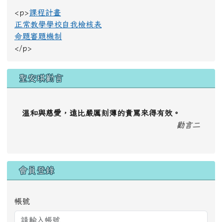
<p>
課程計畫
正常教學學校自我檢核表
命題審題機制
</p>
聖安琪勸言
溫和與慈愛，遠比嚴厲刻薄的責罵來得有效。
勸言二
會員登錄
帳號