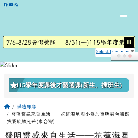
學校網站
跳至主內容區
7/6-8/28暑假營隊
8/31(一)115學年度第1學
Select Language
▼
頁尾區域
上中區域內容
115學年度課後才藝選課(新生、插班生)
主內容區域
回首頁
媒體報導
發明靈感來自生活──花蓮海星國小參加發明展台灣選
拔賽綻放光芒(東台灣)
發明靈感來自生活──花蓮海星