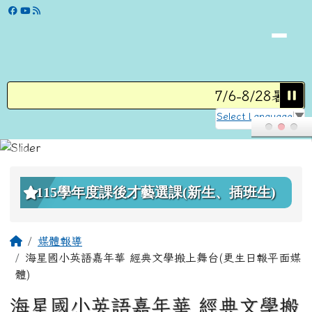
學校網站
跳至主內容區
7/6-8/28暑假
Select Language
▼
頁尾區域
上中區域內容
115學年度課後才藝選課(新生、插班生)
主內容區域
回首頁
媒體報導
海星國小英語嘉年華 經典文學搬上舞台(更生日報平面媒
體)
海星國小英語嘉年華 經典文學搬