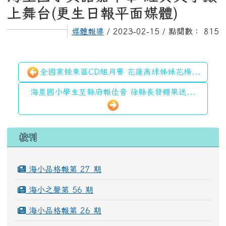
上舞台(更生日報平面媒體)
媒體報導
/ 2023-02-15 / 點閱數： 815
全國業餘東區CD組月賽 花蓮高球姊妹花楊...
海星國小學生至縣府報佳音 徐縣長發糖果送...
左邊區域內容
校刊
海小品格報第 27 期
海小之聲第 56 期
海小品格報第 26 期