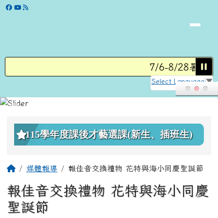
學校網站
跳至主內容區
7/6-8/28暑假
Select Language
▼
頁尾區域
上中區域內容
115學年度課後才藝選課(新生、插班生)
主內容區域
回首頁
媒體報導
報佳音交換禮物 花特與海小同慶聖誕節
報佳音交換禮物 花特與海小同慶
聖誕節