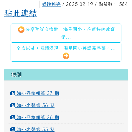
媒體報導
/ 2025-02-19 / 點閱數： 584
點此連結
分享聖誕交換愛—海星國小、花蓮特殊教育
學...
全力以赴。奇蹟湧現—海星國小英語嘉年華，...
左邊區域內容
校刊
海小品格報第 27 期
海小之聲第 56 期
海小品格報第 26 期
海小之聲第 55 期