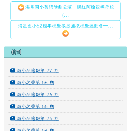
海星國小英語話劇公演—網紅阿翰祝福母校
(...
海星國小62週年校慶感恩彌撒校慶運動會—...
左邊區域內容
校刊
海小品格報第 27 期
海小之聲第 56 期
海小品格報第 26 期
海小之聲第 55 期
海小品格報第 25 期
海小之聲第 54 期