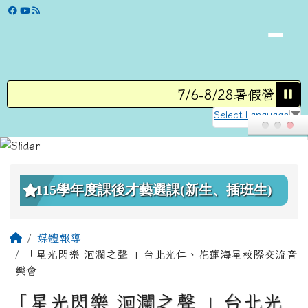
學校網站
跳至主內容區
7/6-8/28暑假營隊
Select Language
▼
頁尾區域
上中區域內容
115學年度課後才藝選課(新生、插班生)
主內容區域
回首頁
媒體報導
「星光閃樂 洄瀾之聲 」台北光仁、花蓮海星校際交流音
樂會
「星光閃樂 洄瀾之聲 」台北光