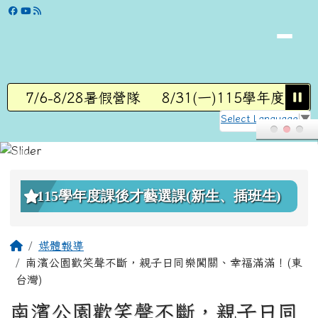
學校網站
跳至主內容區
7/6-8/28暑假營隊
8/31(一)115學年度第1
Select Language
▼
頁尾區域
上中區域內容
115學年度課後才藝選課(新生、插班生)
主內容區域
回首頁
媒體報導
南濱公園歡笑聲不斷，親子日同樂闖關、幸福滿滿！(東
台灣)
南濱公園歡笑聲不斷，親子日同