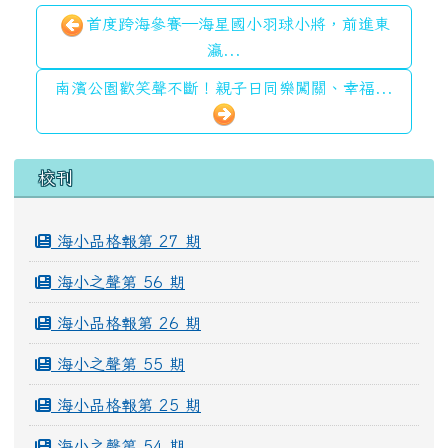
首度跨海參賽—海星國小羽球小將，前進東
瀛...
南濱公園歡笑聲不斷！親子日同樂闖關、幸福...
左邊區域內容
校刊
海小品格報第 27 期
海小之聲第 56 期
海小品格報第 26 期
海小之聲第 55 期
海小品格報第 25 期
海小之聲第 54 期