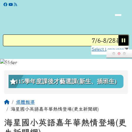
學校網站
跳至主內容區
7/6-8/28暑假
Select Language
▼
頁尾區域
上中區域內容
115學年度課後才藝選課(新生、插班生)
主內容區域
回首頁
媒體報導
海星國小英語嘉年華熱情登場(更生新聞網)
海星國小英語嘉年華熱情登場(更