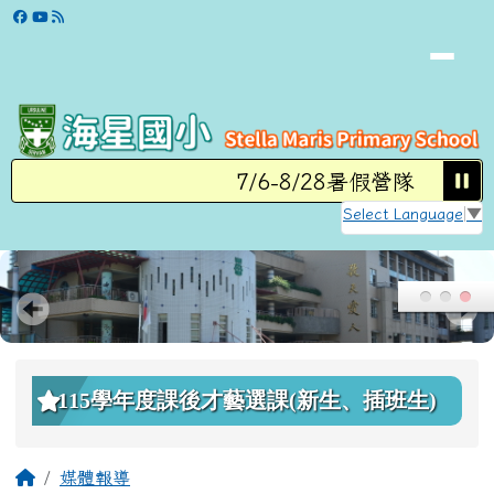
學校網站
跳至主內容區
7/6-8/28暑假營隊
8/3
Select Language
▼
頁尾區域
上中區域內容
115學年度課後才藝選課(新生、插班生)
主內容區域
回首頁
媒體報導