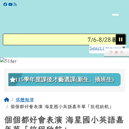
學校網站
跳至主內容區
7/6-8/28暑假營
Select Language
▼
頁尾區域
上中區域內容
115學年度課後才藝選課(新生、插班生)
主內容區域
回首頁
媒體報導
個個都好會表演 海星國小英語嘉年華「旅程啟航」
個個都好會表演 海星國小英語嘉