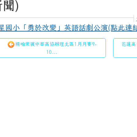
新聞)
星國小「勇於改變」英語話劇公演(點此連結
楊喻棠獲中華高協辦理北區1月月賽9-
花蓮高
10...