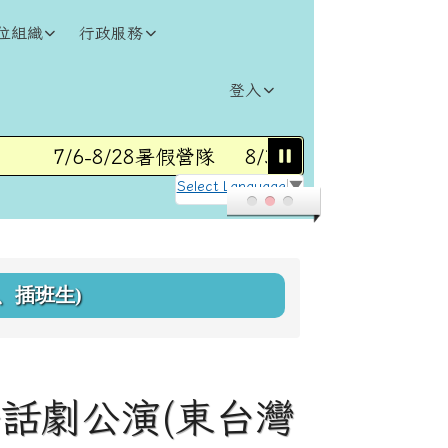
位組織
行政服務
登入
7/6-8/28暑假營隊
8/31(一)115學年度第1學
Select Language
▼
、插班生)
話劇公演(東台灣