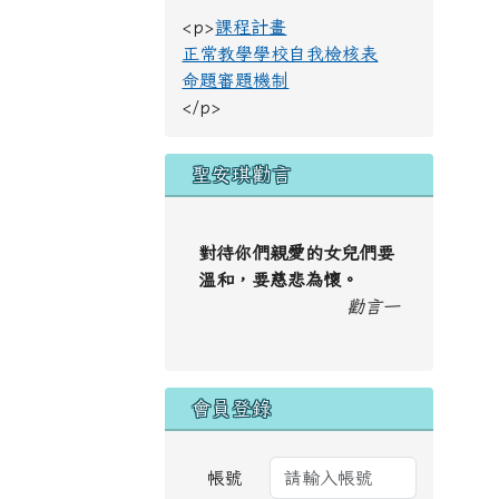
<p>
課程計畫
正常教學學校自我檢核表
命題審題機制
</p>
聖安琪勸言
對待你們親愛的女兒們要
溫和，要慈悲為懷。
勸言一
會員登錄
帳號