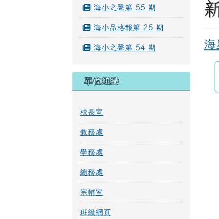
海小之聲第 55 期
海小品格報第 25 期
海
海小之聲第 54 期
單位組織
校長室
教務處
學務處
總務處
宗輔室
班級網頁