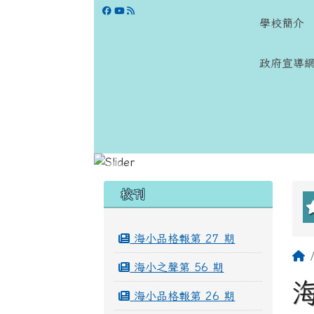
跳至主內容區
學校網站
學校簡介
政府宣導
頁尾區域
左邊區域內容
校刊
海小品格報第 27 期
海小之聲第 56 期
海小品格報第 26 期