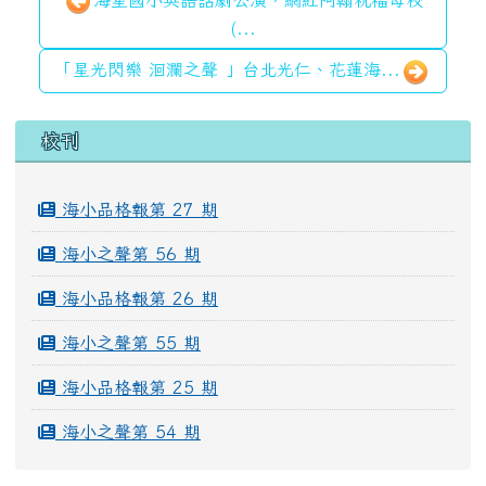
海星國小英語話劇公演，網紅阿翰祝福母校
(...
「星光閃樂 洄瀾之聲 」台北光仁、花蓮海...
左邊區域內容
校刊
海小品格報第 27 期
海小之聲第 56 期
海小品格報第 26 期
海小之聲第 55 期
海小品格報第 25 期
海小之聲第 54 期