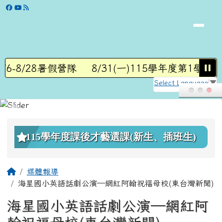
學校網站
跳至主內容區
/6-8/28暑假營隊
8/31(一)115學年度第1學期開
Select Language
▼
頁尾區域
上中區域內容
115學年度課後才藝選課(新生、插班生)
主內容區域
回首頁
媒體報導
海星國小英語話劇公演—網紅阿翰祝福母校(東台灣新聞)
海星國小英語話劇公演—網紅阿