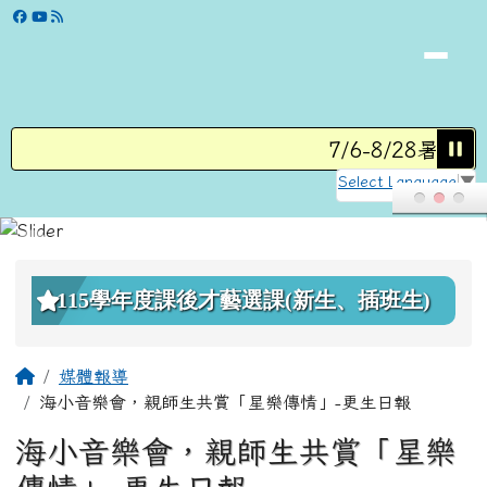
學校網站
跳至主內容區
7/6-8/28暑假營
Select Language
▼
頁尾區域
上中區域內容
115學年度課後才藝選課(新生、插班生)
主內容區域
回首頁
媒體報導
海小音樂會，親師生共賞「星樂傳情」-更生日報
海小音樂會，親師生共賞「星樂