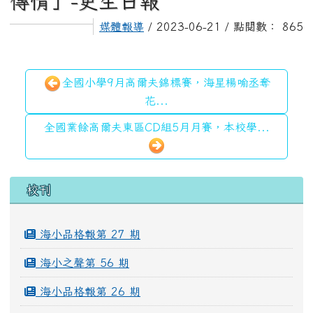
傳情」-更生日報
媒體報導
/ 2023-06-21 / 點閱數： 865
全國小學9月高爾夫錦標賽，海星楊喻丞奪
花...
全國業餘高爾夫東區CD組5月月賽，本校學...
左邊區域內容
校刊
海小品格報第 27 期
海小之聲第 56 期
海小品格報第 26 期