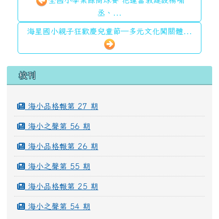
全國小學業餘高球賽 花蓮富敦建設楊喻
丞、...
海星國小親子狂歡慶兒童節—多元文化闖關體...
左邊區域內容
校刊
海小品格報第 27 期
海小之聲第 56 期
海小品格報第 26 期
海小之聲第 55 期
海小品格報第 25 期
海小之聲第 54 期