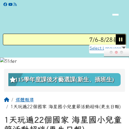
學校網站
跳至主內容區
7/6-8/28暑假營
Select Language
▼
頁尾區域
上中區域內容
115學年度課後才藝選課(新生、插班生)
主內容區域
回首頁
媒體報導
1天玩遍22個國家 海星國小兒童節活動超嗨(更生日報)
1天玩遍22個國家 海星國小兒童