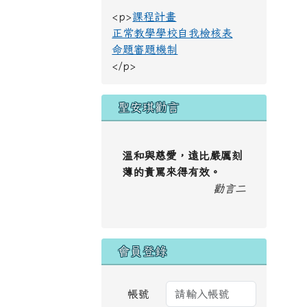
<p>
課程計畫
正常教學學校自我檢核表
命題審題機制
</p>
聖安琪勸言
溫和與慈愛，遠比嚴厲刻
薄的責罵來得有效。
勸言二
會員登錄
帳號