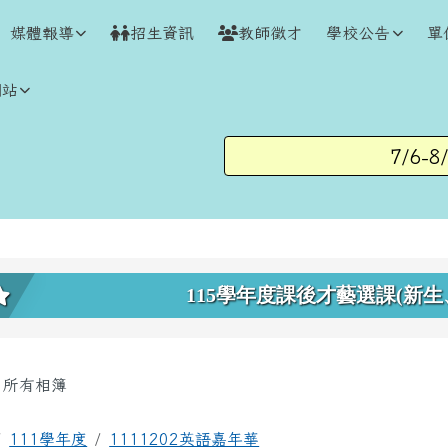
媒體報導
招生資訊
教師徵才
學校公告
單
網站
7/6-8/2
上中區域內容
115學年度課後才藝選課(新生
主內容區域
所有相簿
回首頁
111學年度
1111202英語嘉年華