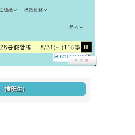
位組織
行政服務
登入
8暑假營隊
8/31(一)115學年度第1學期開學
7/
Select Language
▼
、插班生)