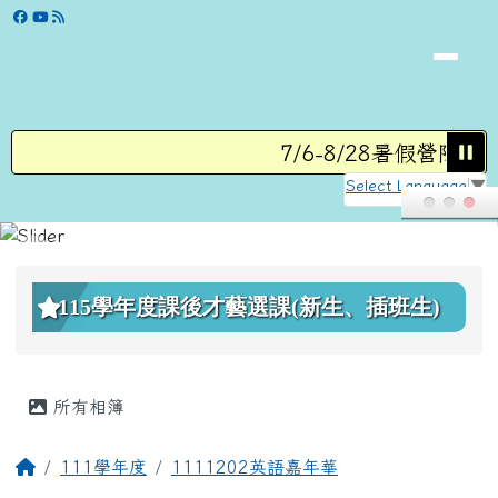
學校網站
跳至主內容區
7/6-8/28暑假營隊
Select Language
▼
頁尾區域
上中區域內容
115學年度課後才藝選課(新生、插班生)
主內容區域
所有相簿
回首頁
111學年度
1111202英語嘉年華