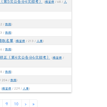
（第5次公告分4次招考）
(
楊筌傑
/ 68 /
人
12 /
教務
)
93 /
教務
)
錄取名單
(
楊筌傑
/ 213 /
人事
)
16 /
教務
)
修正（第4次公告分6次招考）
(
楊筌傑
/
18 /
教務
)
/ 204 /
教務
)
(
楊筌傑
/ 229 /
人事
)
下一頁
最後頁
9
10
›
»