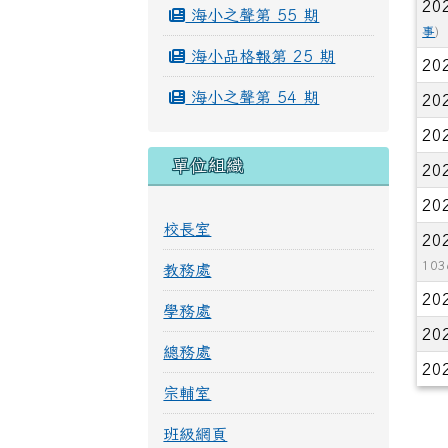
20
海小之聲第 55 期
事
)
海小品格報第 25 期
20
海小之聲第 54 期
20
20
單位組織
20
20
校長室
20
103
教務處
20
學務處
20
總務處
20
宗輔室
班級網頁