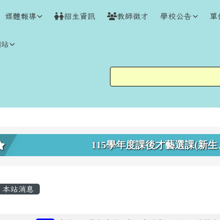
媒體報導
招生資訊
教師徵才
學校公告
單
網站
上中區域內容
115學年度課後才藝選課(新生
主內容區域
本站消息