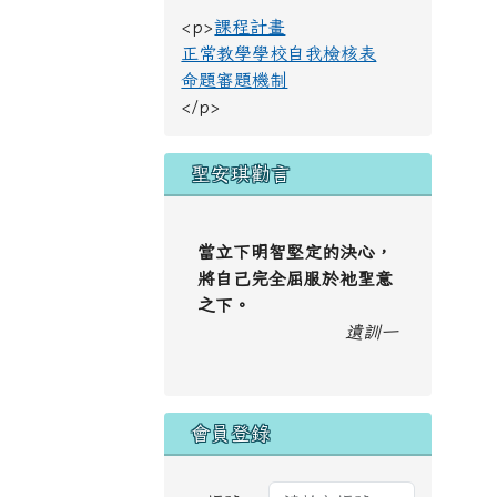
<p>
課程計畫
正常教學學校自我檢核表
命題審題機制
</p>
聖安琪勸言
當立下明智堅定的決心，
將自己完全屈服於祂聖意
之下。
遺訓一
會員登錄