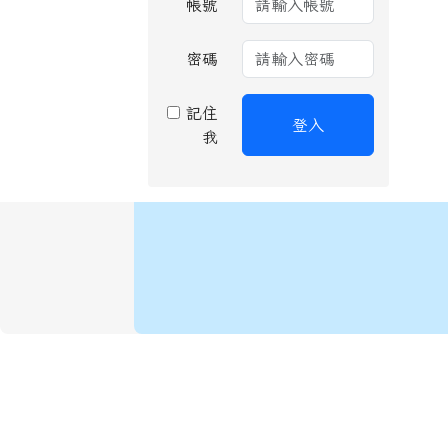
帳號
密碼
記住
登入
我
頁尾區域內容